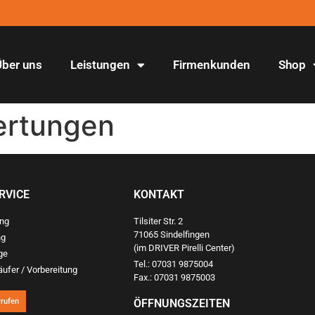
Über uns
Leistungen
Firmenkunden
Shop
ertungen
RVICE
KONTAKT
ung
Tilsiter Str. 2
71065 Sindelfingen
ng
(im DRIVER Pirelli Center)
ge
Tel.: 07031 9875004
ufer / Vorbereitung
Fax.: 07031 9875003
rrufen
ÖFFNUNGSZEITEN