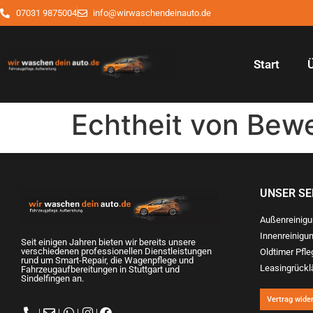
07031 9875004
info@wirwaschendeinauto.de
Start
Echtheit von Bew
UNSER SE
Außenreinig
Innenreinigu
Seit einigen Jahren bieten wir bereits unsere
verschiedenen professionellen Dienstleistungen
Oldtimer Pfle
rund um Smart-Repair, die Wagenpflege und
Leasingrücklä
Fahrzeugaufbereitungen in Stuttgart und
Sindelfingen an.
Vertrag wide