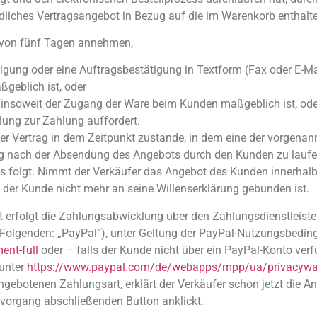
ndliches Vertragsangebot in Bezug auf die im Warenkorb enthal
 von fünf Tagen annehmen,
igung oder eine Auftragsbestätigung in Textform (Fax oder E-Mai
geblich ist, oder
i insoweit der Zugang der Ware beim Kunden maßgeblich ist, ode
ung zur Zahlung auffordert.
r Vertrag in dem Zeitpunkt zustande, in dem eine der vorgenann
Tag nach der Absendung des Angebots durch den Kunden zu lauf
 folgt. Nimmt der Verkäufer das Angebot des Kunden innerhalb 
s der Kunde nicht mehr an seine Willenserklärung gebunden ist.
rfolgt die Zahlungsabwicklung über den Zahlungsdienstleister P
 Folgenden: „PayPal“), unter Geltung der PayPal-Nutzungsbedin
nt-full
oder – falls der Kunde nicht über ein PayPal-Konto verf
unter
https://www.paypal.com/de/webapps/mpp/ua/privacywax
ngebotenen Zahlungsart, erklärt der Verkäufer schon jetzt die
lvorgang abschließenden Button anklickt.