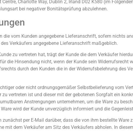
t Centre, Charlotte Way, Dublin 2, Irland D02 K580 (im Folgend
hlungsart bei negativer Bonitätsprüfung abzulehnen.
gungen
die vom Kunden angegebene Lieferanschrift, sofern nichts ander
ng des Verkäufers angegebene Lieferanschrift maßgeblich.
Kunde zu vertreten hat, trägt der Kunde die dem Verkäufer hierd
 für die Hinsendung nicht, wenn der Kunde sein Widerrufsrecht w
rechts durch den Kunden die in der Widerrufsbelehrung des Ver
richtiger oder nicht ordnungsgemäßer Selbstbelieferung vom Vert
er zu vertreten ist und dieser mit der gebotenen Sorgfalt ein ko
e zumutbaren Anstrengungen unternehmen, um die Ware zu bescha
r Ware wird der Kunde unverzüglich informiert und die Gegenleist
zunächst per E-Mail darüber, dass die von ihm bestellte Ware z
he mit dem Verkäufer am Sitz des Verkäufers abholen. In diesem