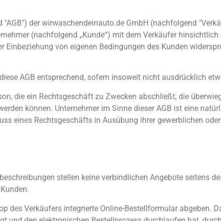
AGB") der wirwaschendeinauto.de GmbH (nachfolgend "Verkäufer
ternehmer (nachfolgend „Kunde“) mit dem Verkäufer hinsichtlich
der Einbeziehung von eigenen Bedingungen des Kunden widersproc
 diese AGB entsprechend, sofern insoweit nicht ausdrücklich etw
rson, die ein Rechtsgeschäft zu Zwecken abschließt, die überwie
 werden können. Unternehmer im Sinne dieser AGB ist eine natürl
luss eines Rechtsgeschäfts in Ausübung ihrer gewerblichen oder
eschreibungen stellen keine verbindlichen Angebote seitens de
 Kunden.
p des Verkäufers integrierte Online-Bestellformular abgeben. D
gt und den elektronischen Bestellprozess durchlaufen hat, durc