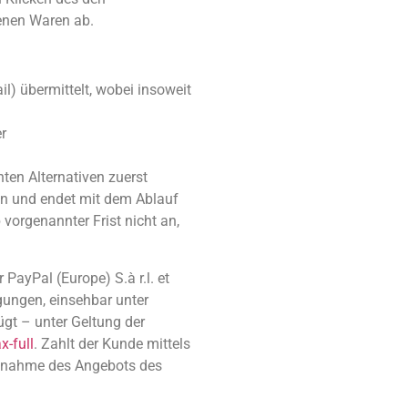
tenen Waren ab.
l) übermittelt, wobei insoweit
r
ten Alternativen zuerst
en und endet mit dem Ablauf
vorgenannter Frist nicht an,
ayPal (Europe) S.à r.l. et
gungen, einsehbar unter
ügt – unter Geltung der
-full
. Zahlt der Kunde mittels
 Annahme des Angebots des