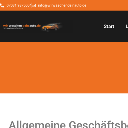
07031 9875004
info@wirwaschendeinauto.de
Start
Allgemeine Geschäftsb