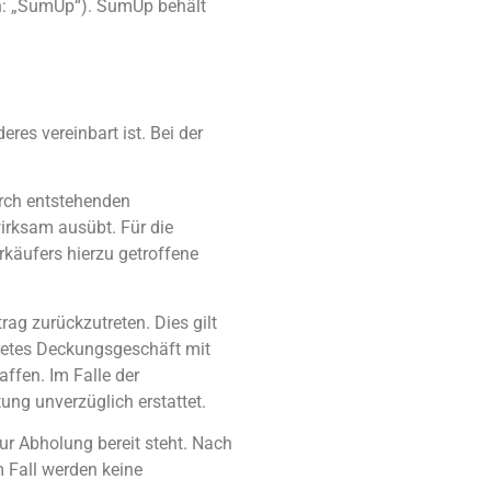
en: „SumUp“). SumUp behält
es vereinbart ist. Bei der
urch entstehenden
irksam ausübt. Für die
käufers hierzu getroffene
rag zurückzutreten. Dies gilt
nkretes Deckungsgeschäft mit
ffen. Im Falle der
ung unverzüglich erstattet.
ur Abholung bereit steht. Nach
 Fall werden keine